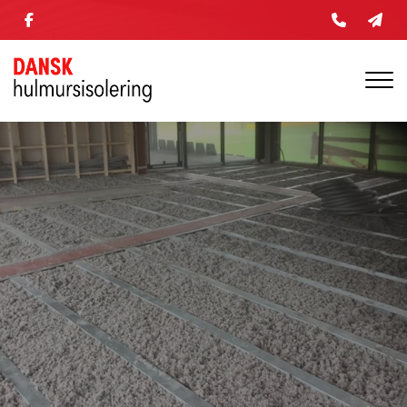
Gå
til
hovedindhold